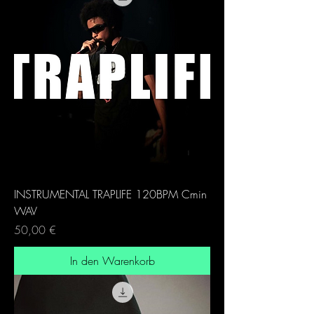
INSTRUMENTAL TRAPLIFE 120BPM Cmin
WAV
Preis
50,00 €
In den Warenkorb