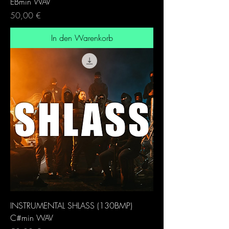
EBmin WAV
Preis
50,00 €
In den Warenkorb
INSTRUMENTAL SHLASS (130BMP)
C#min WAV