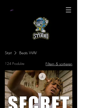
Start
Beats WAV
124 Produkte
Filtern & sortieren