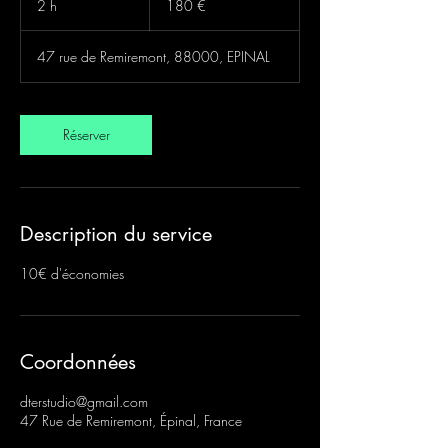
2 h
2
180 €
h
47 rue de Remiremont, 88000, EPINAL
Réserver
Description du service
10€ d'économies
Coordonnées
dterstudio@gmail.com
47 Rue de Remiremont, Épinal, France