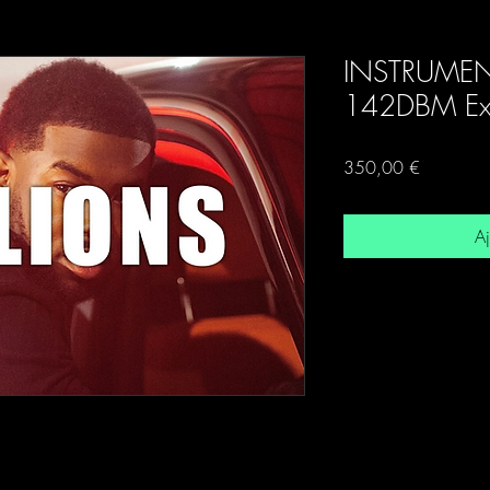
INSTRUMEN
142DBM Exc
Prix
350,00 €
Aj