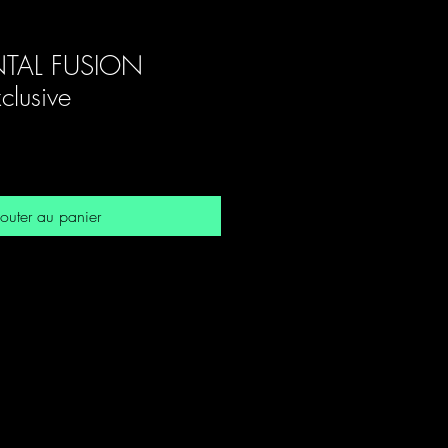
TAL FUSION
lusive
outer au panier