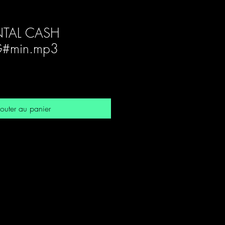
TAL CASH
G#min.mp3
outer au panier