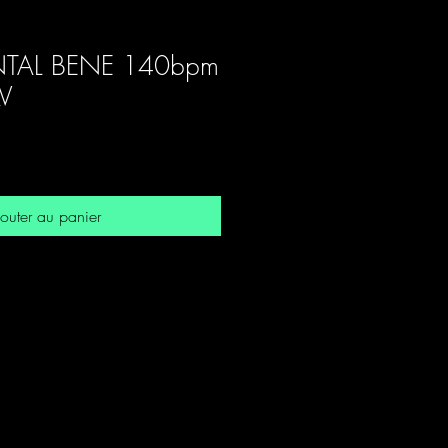
TAL BENE 140bpm
V
outer au panier