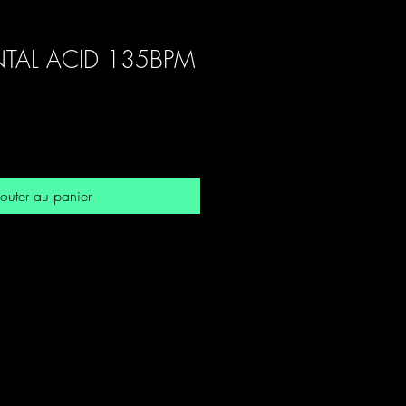
TAL ACID 135BPM
3
outer au panier