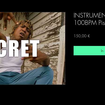
INSTRUMEN
100BPM Pist
Preis
150,00 €
In