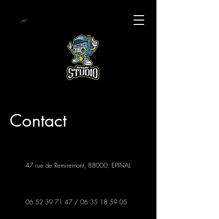
Contact
47 rue de Remiremont, 88000, EPINAL
06 52 39 71 47
/
06 35 18 59 05